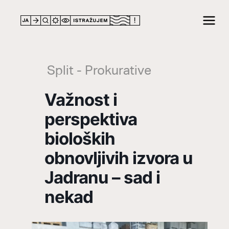
LOCATION
Split - Prokurative
Važnost i
perspektiva
bioloških
obnovljivih izvora u
Jadranu – sad i
nekad