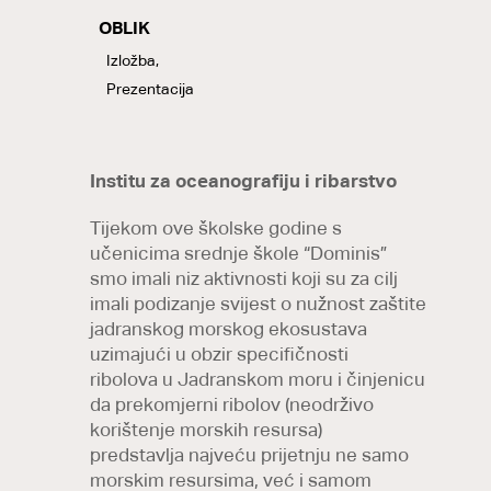
OBLIK
LABELS
Izložba,
Prezentacija
Institu za oceanografiju i ribarstvo
Tijekom ove školske godine s
učenicima srednje škole “Dominis”
smo imali niz aktivnosti koji su za cilj
imali podizanje svijest o nužnost zaštite
jadranskog morskog ekosustava
uzimajući u obzir specifičnosti
ribolova u Jadranskom moru i činjenicu
da prekomjerni ribolov (neodrživo
korištenje morskih resursa)
predstavlja najveću prijetnju ne samo
morskim resursima, već i samom