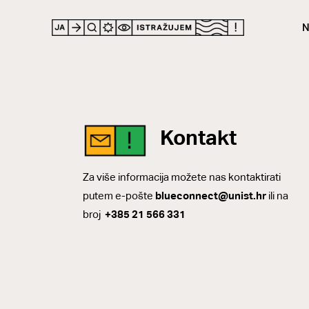
N
Kontakt
Za više informacija možete nas kontaktirati
putem e-pošte
blueconnect@unist.hr
ili na
broj
+385 21 566 331