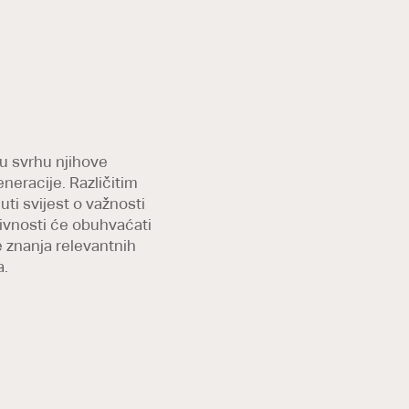
 u svrhu njihove
neracije. Različitim
ti svijest o važnosti
ivnosti će obuhvaćati
e znanja relevantnih
a.