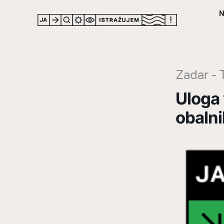
N
LOCATION
Zadar - 
Uloga 
obalni