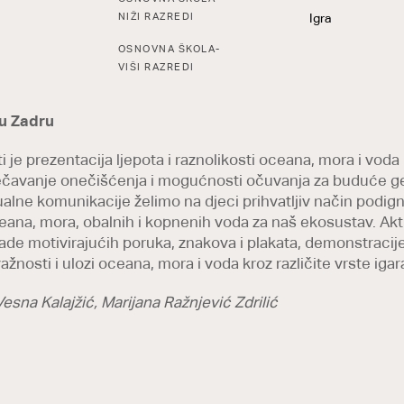
NIŽI RAZREDI
Igra
,
OSNOVNA ŠKOLA-
VIŠI RAZREDI
 u Zadru
ti je prezentacija ljepota i raznolikosti oceana, mora i voda
ječavanje onečišćenja i mogućnosti očuvanja za buduće ge
ualne komunikacije želimo na djeci prihvatljiv način podignu
ana, mora, obalnih i kopnenih voda za naš ekosustav. Akt
rade motivirajućih poruka, znakova i plakata, demonstracij
ažnosti i ulozi oceana, mora i voda kroz različite vrste igar
Vesna Kalajžić, Marijana Ražnjević Zdrilić