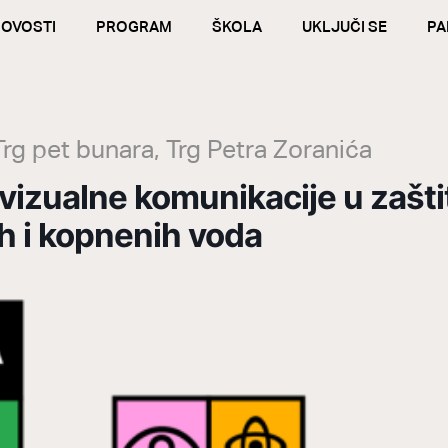
OVOSTI
PROGRAM
ŠKOLA
UKLJUČI SE
PA
Trg pet bunara, Trg Petra Zoranića
vizualne komunikacije u zašti
h i kopnenih voda