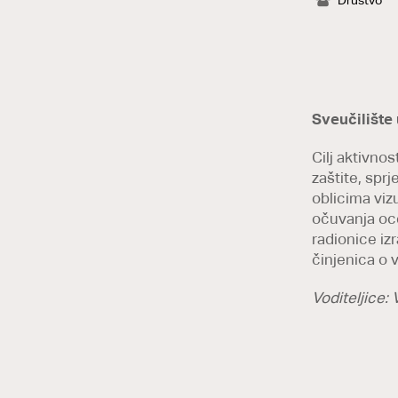
Društvo
Sveučilište
Cilj aktivnos
zaštite, spr
oblicima viz
očuvanja oce
radionice iz
činjenica o v
Voditeljice: 