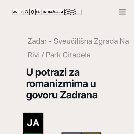
LOCATION
Zadar - Sveučilišna Zgrada Na
Rivi / Park Citadela
U potrazi za
romanizmima u
govoru Zadrana