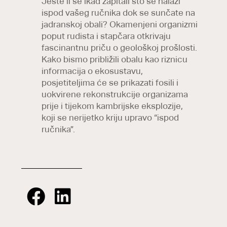
Jeste li se ikad zapitali što se nalazi
ispod vašeg ručnika dok se sunčate na
jadranskoj obali? Okamenjeni organizmi
poput rudista i stapčara otkrivaju
fascinantnu priču o geološkoj prošlosti.
Kako bismo približili obalu kao riznicu
informacija o ekosustavu,
posjetiteljima će se prikazati fosili i
uokvirene rekonstrukcije organizama
prije i tijekom kambrijske eksplozije,
koji se nerijetko kriju upravo “ispod
ručnika”.