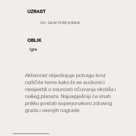
UZRAST
Tags:
SVI ZAINTERESIRANI
OBLIK
LABELS
Igra
Aktivnost objedinjuje potragu kroz
različite teme kako bi se sudionici
osvijestili o vaunosti očuvanja okoliša i
našeg planeta. Najuspješniji će imati
priliku postati superjunakom zdravog
grada i osvojiti nagrade.