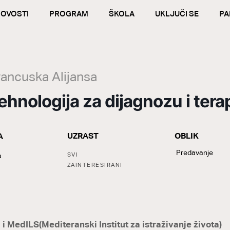
OVOSTI
PROGRAM
ŠKOLA
UKLJUČI SE
PA
Francuska Alijansa
hnologija za dijagnozu i terap
UZRAST
OBLIK
A
Y
LABELS
Tags:
Predavanje
a
SVI
ZAINTERESIRANI
i MedILS(Mediteranski Institut za istraživanje života)