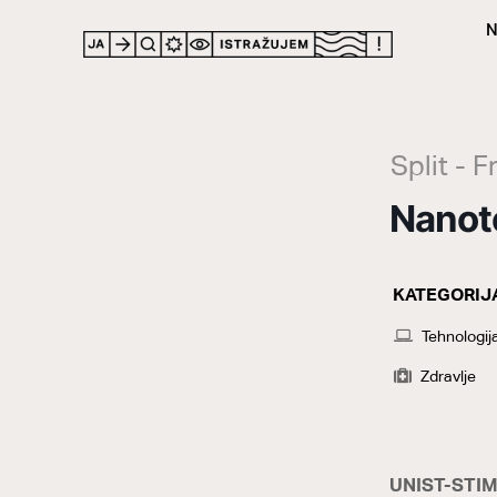
N
LOCATION
Split - 
Nanote
KATEGORIJ
CATEGOR
Tehnologij
Zdravlje
UNIST-STIM 