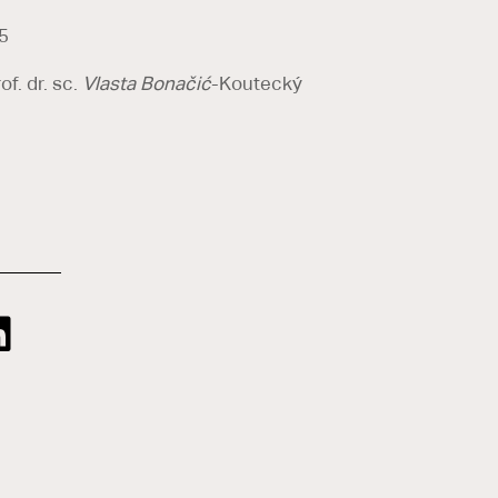
5
f. dr. sc.
Vlasta Bonačić
-Koutecký