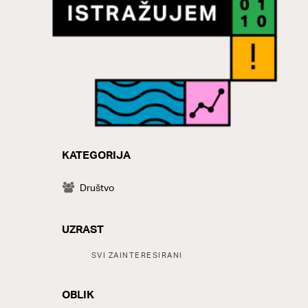
KATEGORIJA
CATEGORY
Društvo
UZRAST
Tags:
SVI ZAINTERESIRANI
OBLIK
LABELS