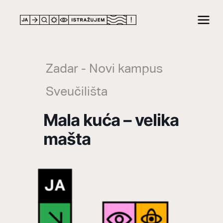
LOCATION
Zadar - Novi kampus
Sveučilišta
Mala kuća – velika
mašta