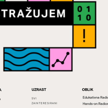
UZRAST
OBLIK
A
Y
LABELS
Tags:
Edukativna Radi
a
SVI
ZAINTERESIRANI
Hands-on Radio