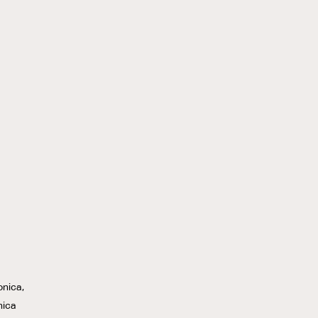
onica,
nica