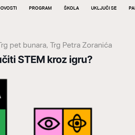
OVOSTI
PROGRAM
ŠKOLA
UKLJUČI SE
PA
Trg pet bunara, Trg Petra Zoranića
čiti STEM kroz igru?