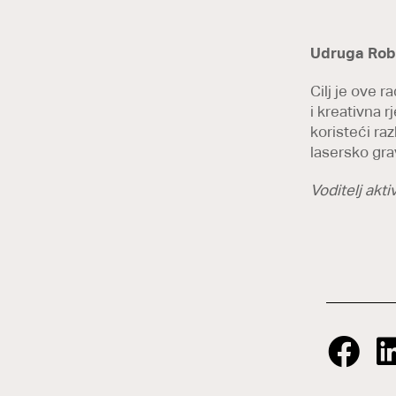
Udruga Rob
Cilj je ove 
i kreativna r
koristeći raz
lasersko grav
Voditelj akt