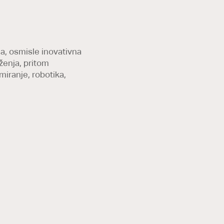
ma, osmisle inovativna
uženja, pritom
miranje, robotika,