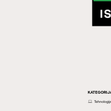
KATEGORIJ
CATEGOR
Tehnologij