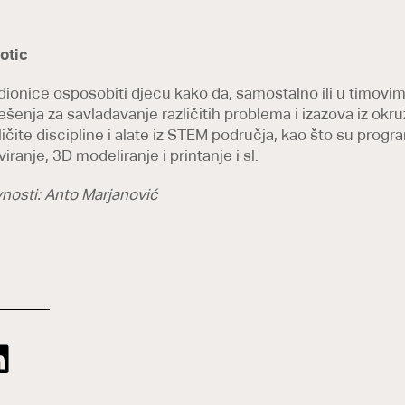
otic
radionice osposobiti djecu kako da, samostalno ili u timovi
ješenja za savladavanje različitih problema i izazova iz okr
ličite discipline i alate iz STEM područja, kao što su progra
iranje, 3D modeliranje i printanje i sl.
ivnosti: Anto Marjanović