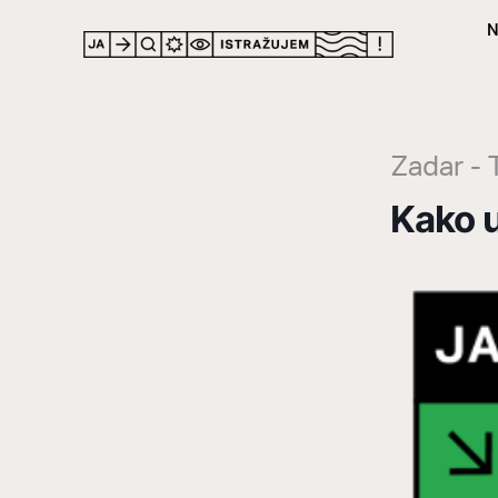
N
LOCATION
Zadar - 
Kako u