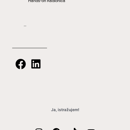
Hands-on Radionica
–
Ja, istražujem!