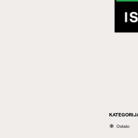
KATEGORIJ
CATEGOR
Ostalo