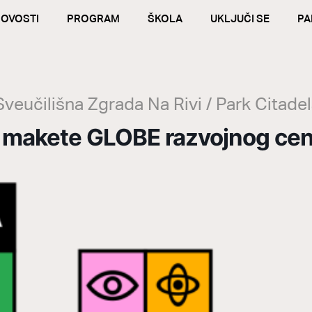
OVOSTI
PROGRAM
ŠKOLA
UKLJUČI SE
PA
Sveučilišna Zgrada Na Rivi / Park Citade
a makete GLOBE razvojnog cen