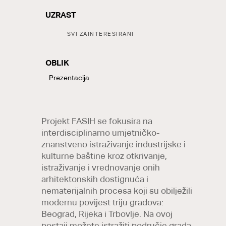
UZRAST
Tags:
SVI ZAINTERESIRANI
OBLIK
LABELS
Prezentacija
Projekt FASIH se fokusira na
interdisciplinarno umjetničko-
znanstveno istraživanje industrijske i
kulturne baštine kroz otkrivanje,
istraživanje i vrednovanje onih
arhitektonskih dostignuća i
nematerijalnih procesa koji su obilježili
modernu povijest triju gradova:
Beograd, Rijeka i Trbovlje. Na ovoj
postaji možete istražiti područje grada