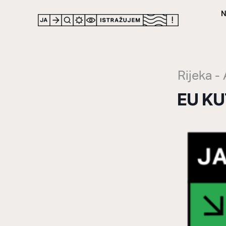
N
LOCATION
Rijeka -
EU KU