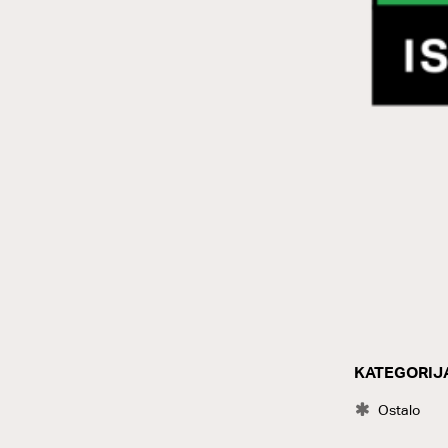
KATEGORIJ
CATEGOR
Ostalo