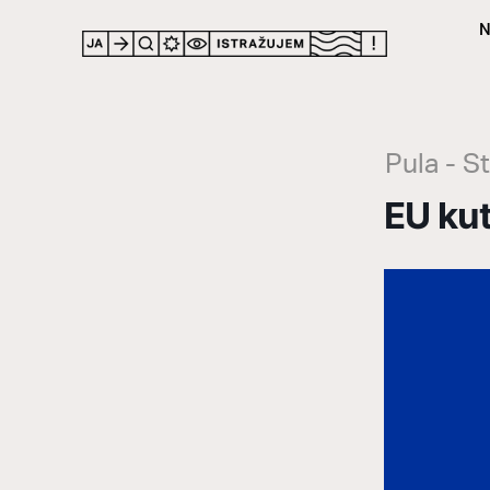
N
LOCATION
Pula - S
EU kut