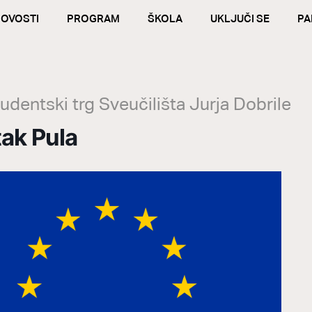
OVOSTI
PROGRAM
ŠKOLA
UKLJUČI SE
PA
tudentski trg Sveučilišta Jurja Dobrile
ak Pula