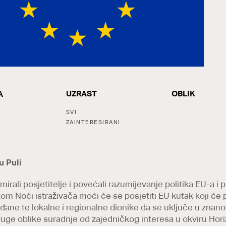
UZRAST
OBLIK
A
Y
Tags:
SVI
ZAINTERESIRANI
u Puli
mirali posjetitelje i povećali razumijevanje politika EU-a i 
ekom Noći istraživača moći će se posjetiti EU kutak koji će
rađane te lokalne i regionalne dionike da se uključe u znan
druge oblike suradnje od zajedničkog interesa u okviru Hor