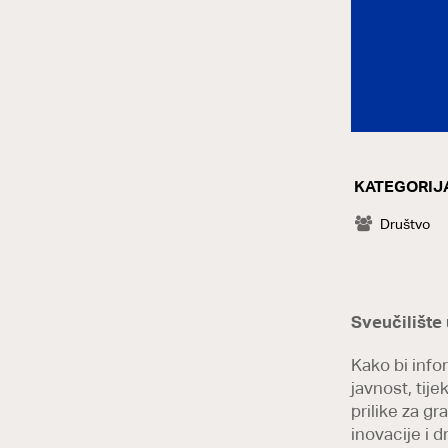
KATEGORIJ
CATEGOR
Društvo
Sveučilište 
Kako bi infor
javnost, tij
prilike za g
inovacije i 