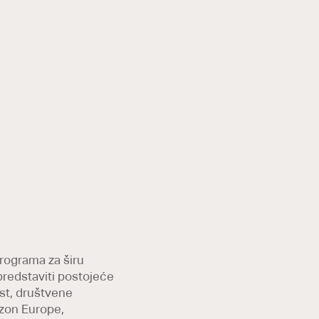
programa za širu
 predstaviti postojeće
ost, društvene
izon Europe,