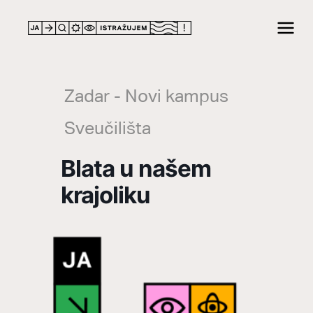
LOCATION
Zadar - Novi kampus
Sveučilišta
Blata u našem
krajoliku