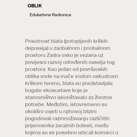
OBLIK
LABELS
Edukativna Radionica
Prisutnost blata (potopljenih krških
depresija) u zaobalnom i priobalnom
prostoru Zadra usko je vezana uz
povijesni razvoj određenih naselja tog
prostora. Kao jedan od površinskih
oblika vode na inače vodom oskudnom
krškom terenu, blata su predstavljala
bogate ekosustave koje je
stanovništvo iskorištavalo za životne
potrebe. Međutim, istovremeno su
okolišni uvjeti u njihovoj blizini
pogodovali razmnožavanju različitih
prijenosnika zaraznih bolesti, među
kojima su se posebno isticali komarci u