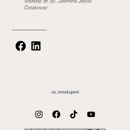
Voditelj: dr. sc. Jasmina Jelčić
Čolakovac
Ja, istražujem!