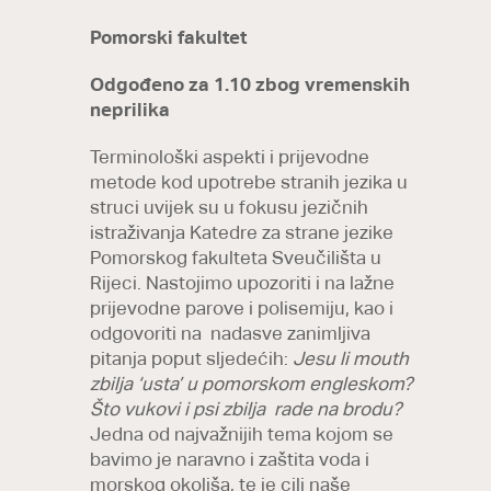
Pomorski fakultet
Odgođeno za 1.10 zbog vremenskih
neprilika
Terminološki aspekti i prijevodne
metode kod upotrebe stranih jezika u
struci uvijek su u fokusu jezičnih
istraživanja Katedre za strane jezike
Pomorskog fakulteta Sveučilišta u
Rijeci. Nastojimo upozoriti i na lažne
prijevodne parove i polisemiju, kao i
odgovoriti na nadasve zanimljiva
pitanja poput sljedećih:
Jesu li mouth
zbilja ‘usta’ u pomorskom engleskom?
Što vukovi i psi zbilja rade na brodu?
Jedna od najvažnijih tema kojom se
bavimo je naravno i zaštita voda i
morskog okoliša, te je cilj naše