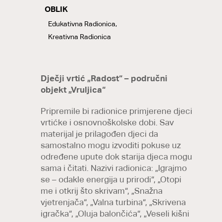
OBLIK
LABELS
Edukativna Radionica,
Kreativna Radionica
Dječji vrtić „Radost“ – područni
objekt „Vruljica“
Pripremile bi radionice primjerene djeci
vrtićke i osnovnoškolske dobi. Sav
materijal je prilagođen djeci da
samostalno mogu izvoditi pokuse uz
određene upute dok starija djeca mogu
sama i čitati. Nazivi radionica: „Igrajmo
se – odakle energija u prirodi“, „Otopi
me i otkrij što skrivam“, „Snažna
vjetrenjača“, „Valna turbina“, „Skrivena
igračka“, „Oluja balončića“, „Veseli kišni