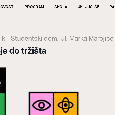
OVOSTI
PROGRAM
ŠKOLA
UKLJUČI SE
PA
k - Studentski dom, Ul. Marka Marojice
je do tržišta