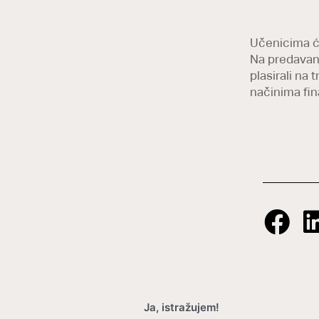
Učenicima će 
Na predavanju
plasirali na
načinima fin
Ja, istražujem!