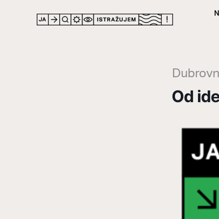
N
LOCATION
Dubrovni
Od ide