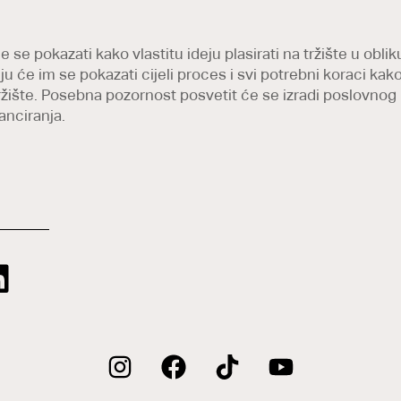
se pokazati kako vlastitu ideju plasirati na tržište u obliku
 će im se pokazati cijeli proces i svi potrebni koraci kako 
 tržište. Posebna pozornost posvetit će se izradi poslovno
anciranja.