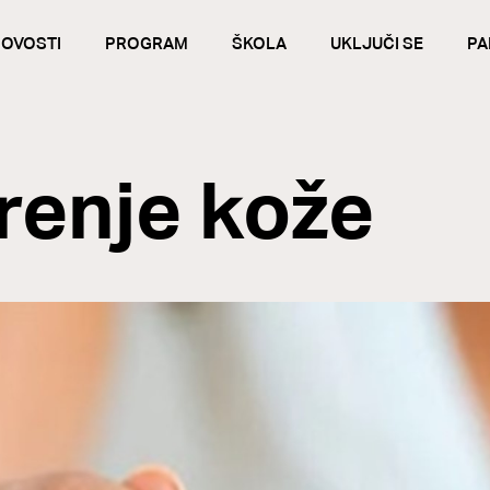
OVOSTI
PROGRAM
ŠKOLA
UKLJUČI SE
PA
arenje kože