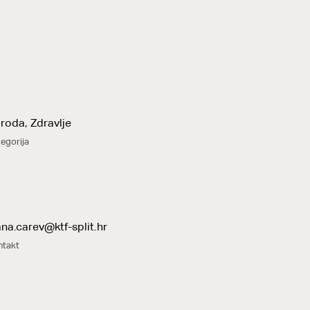
iroda, Zdravlje
egorija
ana.carev@ktf-split.hr
ntakt