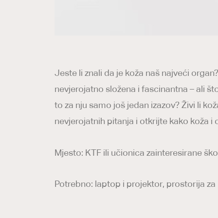
Jeste li znali da je koža naš najveći organ? 
nevjerojatno složena i fascinantna – ali št
to za nju samo još jedan izazov? Živi li koža
nevjerojatnih pitanja i otkrijte kako kož
Mjesto: KTF ili učionica zainteresirane škol
Potrebno: laptop i projektor, prostorija za