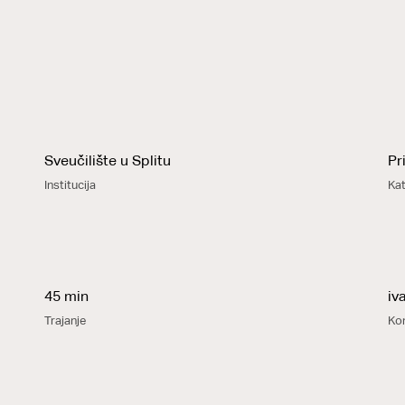
Sveučilište u Splitu
Pr
Institucija
Kat
45 min
iv
Trajanje
Ko