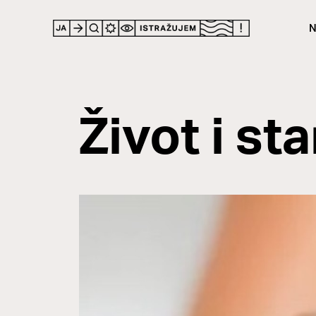
N
Život i st