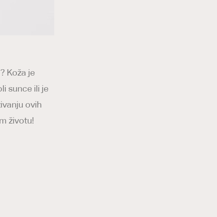
i? Koža je
 sunce ili je
živanju ovih
om životu!