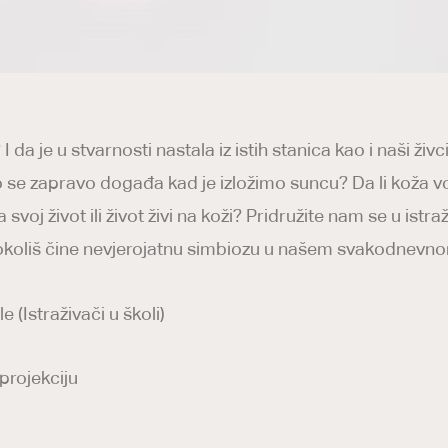
I da je u stvarnosti nastala iz istih stanica kao i naši živc
o se zapravo događa kad je izložimo suncu? Da li koža voli
 svoj život ili život živi na koži? Pridružite nam se u istra
a i okoliš čine nevjerojatnu simbiozu u našem svakodnevn
e (Istraživači u školi)
 projekciju