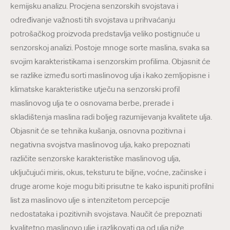
kemijsku analizu. Procjena senzorskih svojstava i
određivanje važnosti tih svojstava u prihvaćanju
potrošačkog proizvoda predstavlja veliko postignuće u
senzorskoj analizi. Postoje mnoge sorte maslina, svaka sa
svojim karakteristikama i senzorskim profilima. Objasnit će
se razlike između sorti maslinovog ulja i kako zemljopisne i
klimatske karakteristike utječu na senzorski profil
maslinovog ulja te o osnovama berbe, prerade i
skladištenja maslina radi boljeg razumijevanja kvalitete ulja.
Objasnit će se tehnika kušanja, osnovna pozitivna i
negativna svojstva maslinovog ulja, kako prepoznati
različite senzorske karakteristike maslinovog ulja,
uključujući miris, okus, teksturu te biljne, voćne, začinske i
druge arome koje mogu biti prisutne te kako ispuniti profilni
list za maslinovo ulje s intenzitetom percepcije
nedostataka i pozitivnih svojstava. Naučit će prepoznati
kvalitetno maslinovo ulje i razlikovati ga od ulja niže