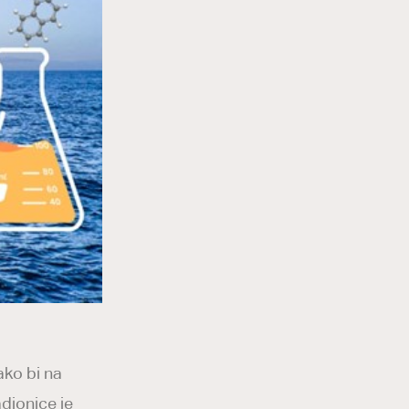
ako bi na
adionice je