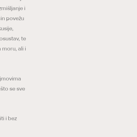
mišljanje i
čin povežu
usije,
osustav, te
moru, ali i
pojmovima
 što se sve
ti i bez