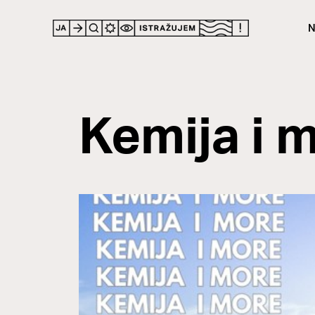
N
Kemija i mo