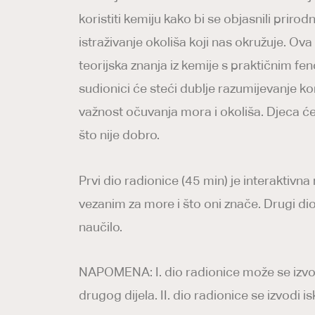
koristiti kemiju kako bi se objasnili priro
istraživanje okoliša koji nas okružuje. 
teorijska znanja iz kemije s praktičnim fe
sudionici će steći dublje razumijevanje k
važnost očuvanja mora i okoliša. Djeca ć
što nije dobro.
Prvi dio radionice (45 min) je interaktivn
vezanim za more i što oni znače. Drugi dio 
naučilo.
NAPOMENA: I. dio radionice može se izvodit
drugog dijela. II. dio radionice se izvodi i