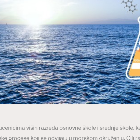
učenicima viših razreda osnovne škole i srednje škole, k
mijske procese koji se odvijaju u morskom okruženju. Cilj r