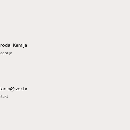
iroda, Kemija
egorija
tanic@izor.hr
ntakt