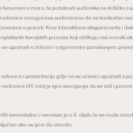
dni fenomeni u moru, te potaknuti sudionike na kritičko raz
Ova radionica omogućava sudionicima da na konkretan na
nomenima u prirodi. Kroz interaktivne eksperimente i disk
ompleksnih kemijskih procesa koji oblikuju naš morski ek
e se upoznati s dobrim i odgovornim ponašanjem prema 
a radionica i prezentacija gdje će se učenici upoznati s 
radionice (45 min) je igra asocijacije da se vidi i ponovi
i samostalno i neovisan je o II. dijelu te se može izvodi
sključivo ako se prvi dio izvodio.