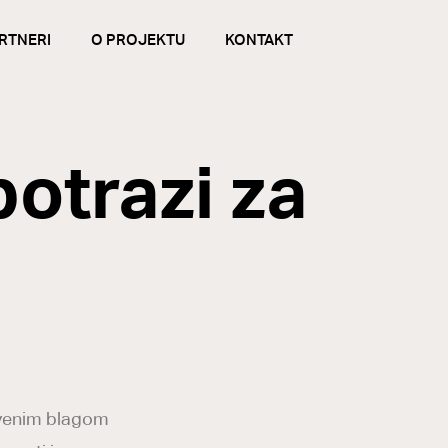
RTNERI
O PROJEKTU
KONTAKT
potrazi za
rivenim blagom