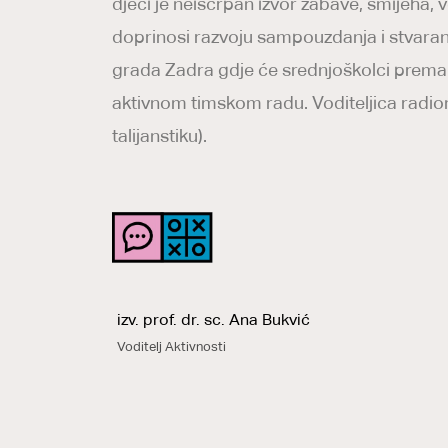
djeci je neiscrpan izvor zabave, smijeha, 
doprinosi razvoju sampouzdanja i stvaranju
grada Zadra gdje će srednjoškolci prema z
aktivnom timskom radu. Voditeljica radioni
talijanstiku).
izv. prof. dr. sc. Ana Bukvić
Voditelj Aktivnosti