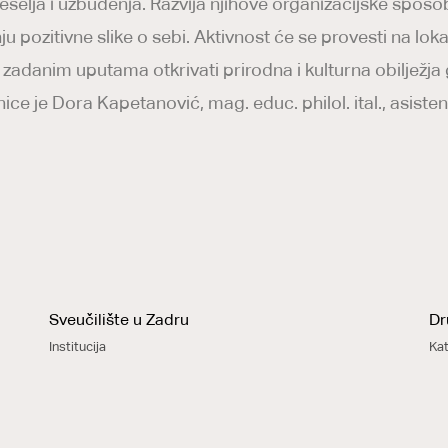
veselja i uzbuđenja. Razvija njihove organizacijske sposob
 pozitivne slike o sebi. Aktivnost će se provesti na loka
adanim uputama otkrivati prirodna i kulturna obilježja
ce je Dora Kapetanović, mag. educ. philol. ital., asisten
Sveučilište u Zadru
Dr
Institucija
Kat