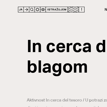
N
In cerca d
blagom
Aktivnost In cerca del tesoro / U potrazi