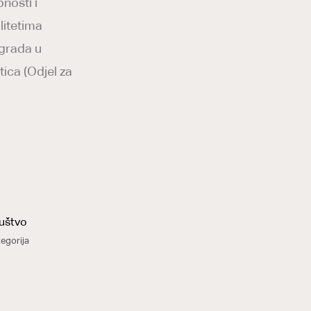
nosti i
litetima
 grada u
tica (Odjel za
uštvo
egorija