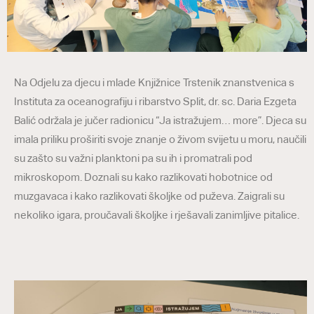
Na Odjelu za djecu i mlade Knjižnice Trstenik znanstvenica s
Instituta za oceanografiju i ribarstvo Split, dr. sc. Daria Ezgeta
Balić održala je jučer radionicu “Ja istražujem… more”. Djeca su
imala priliku proširiti svoje znanje o živom svijetu u moru, naučili
su zašto su važni planktoni pa su ih i promatrali pod
mikroskopom. Doznali su kako razlikovati hobotnice od
muzgavaca i kako razlikovati školjke od puževa. Zaigrali su
nekoliko igara, proučavali školjke i rješavali zanimljive pitalice.