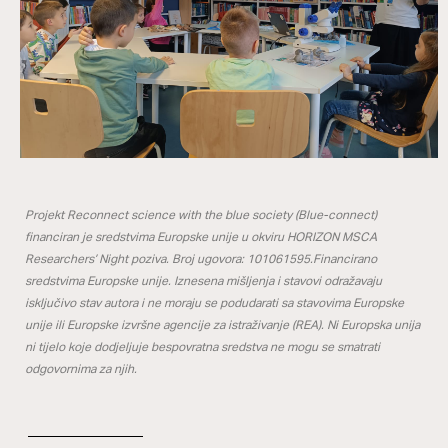
Projekt Reconnect science with the blue society (Blue-connect)
financiran je sredstvima Europske unije u okviru HORIZON MSCA
Researchers’ Night poziva. Broj ugovora: 101061595.Financirano
sredstvima Europske unije. Iznesena mišljenja i stavovi odražavaju
isključivo stav autora i ne moraju se podudarati sa stavovima Europske
unije ili Europske izvršne agencije za istraživanje (REA). Ni Europska unija
ni tijelo koje dodjeljuje bespovratna sredstva ne mogu se smatrati
odgovornima za njih.