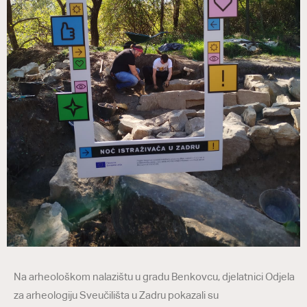
Na arheološkom nalazištu u gradu Benkovcu, djelatnici Odjela
za arheologiju Sveučilišta u Zadru pokazali su