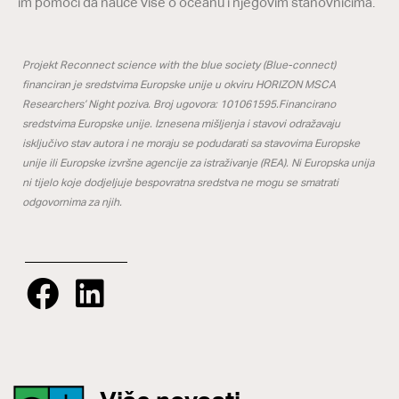
im pomoći da nauče više o oceanu i njegovim stanovnicima.
Projekt Reconnect science with the blue society (Blue-connect)
financiran je sredstvima Europske unije u okviru HORIZON MSCA
Researchers’ Night poziva. Broj ugovora: 101061595.Financirano
sredstvima Europske unije. Iznesena mišljenja i stavovi odražavaju
isključivo stav autora i ne moraju se podudarati sa stavovima Europske
unije ili Europske izvršne agencije za istraživanje (REA). Ni Europska unija
ni tijelo koje dodjeljuje bespovratna sredstva ne mogu se smatrati
odgovornima za njih.