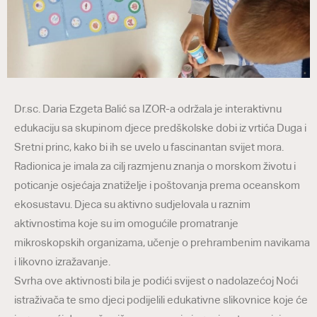
Dr.sc. Daria Ezgeta Balić sa IZOR-a održala je interaktivnu
edukaciju sa skupinom djece predškolske dobi iz vrtića Duga i
Sretni princ, kako bi ih se uvelo u fascinantan svijet mora.
Radionica je imala za cilj razmjenu znanja o morskom životu i
poticanje osjećaja znatiželje i poštovanja prema oceanskom
ekosustavu. Djeca su aktivno sudjelovala u raznim
aktivnostima koje su im omogućile promatranje
mikroskopskih organizama, učenje o prehrambenim navikama
i likovno izražavanje.
Svrha ove aktivnosti bila je podići svijest o nadolazećoj Noći
istraživača te smo djeci podijelili edukativne slikovnice koje će