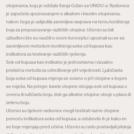
otopinama, koju je održala Sanja Gržan sa UNIDU-a. Radionica
je započela upoznavanjem s alkalnim i kiselim otopinama,
nakon čega je uslijedila zanimljiva rasprava na temu korištenja
boja za prepoznavanje različitih otopina. Učenici su bili
uzbuđeni što su naučili o ovom konceptu i upoznali su se sa
zanimljivom metodom korištenja soka od kupusa kao
indikatora za testiranje različitih rješenja.
Sok od kupusa kao indikator je jednostavna i vizualno
privlačna metoda za određivanje pH vrijednosti. Ljubičasta
boja soka od kupusa mijenja se ovisno o pH otopine s kojom
se miješa. Na primjer, kisele otopine obojaju sok od kupusa u
crvenu ili ružičastu boju, dok ga alkalne otopine oboje u plavu ili
zelenu boju.
Učenici su tijekom radionice mogli testirati razne otopine
pomoću indikatora soka od kupusa, a oduševilo ih je kako im
se boje mijenjaju pred očima. Učenici su rado postavljali pitanja