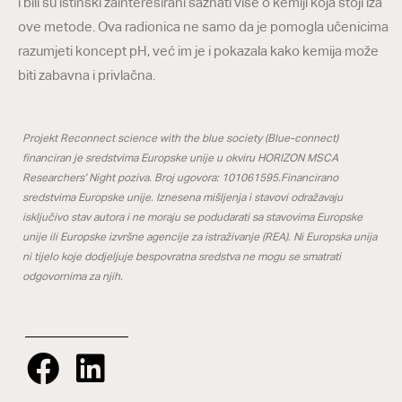
i bili su istinski zainteresirani saznati više o kemiji koja stoji iza
ove metode. Ova radionica ne samo da je pomogla učenicima
razumjeti koncept pH, već im je i pokazala kako kemija može
biti zabavna i privlačna.
Projekt Reconnect science with the blue society (Blue-connect)
financiran je sredstvima Europske unije u okviru HORIZON MSCA
Researchers’ Night poziva. Broj ugovora: 101061595.Financirano
sredstvima Europske unije. Iznesena mišljenja i stavovi odražavaju
isključivo stav autora i ne moraju se podudarati sa stavovima Europske
unije ili Europske izvršne agencije za istraživanje (REA). Ni Europska unija
ni tijelo koje dodjeljuje bespovratna sredstva ne mogu se smatrati
odgovornima za njih.