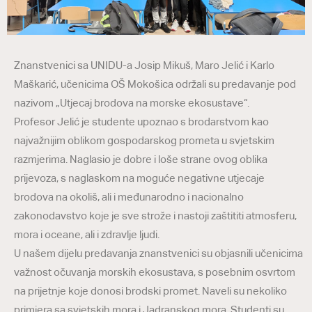
Znanstvenici sa UNIDU-a Josip Mikuš, Maro Jelić i Karlo
Maškarić, učenicima OŠ Mokošica održali su predavanje pod
nazivom „Utjecaj brodova na morske ekosustave“.
Profesor Jelić je studente upoznao s brodarstvom kao
najvažnijim oblikom gospodarskog prometa u svjetskim
razmjerima. Naglasio je dobre i loše strane ovog oblika
prijevoza, s naglaskom na moguće negativne utjecaje
brodova na okoliš, ali i međunarodno i nacionalno
zakonodavstvo koje je sve strože i nastoji zaštititi atmosferu,
mora i oceane, ali i zdravlje ljudi.
U našem dijelu predavanja znanstvenici su objasnili učenicima
važnost očuvanja morskih ekosustava, s posebnim osvrtom
na prijetnje koje donosi brodski promet. Naveli su nekoliko
primjera sa svjetskih mora i Jadranskog mora. Studenti su