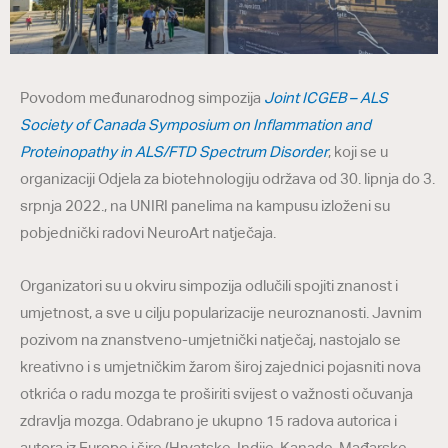
Povodom međunarodnog simpozija
Joint ICGEB – ALS
Society of Canada Symposium on Inflammation and
Proteinopathy in ALS/FTD Spectrum Disorder
, koji se u
organizaciji Odjela za biotehnologiju održava od 30. lipnja do 3.
srpnja 2022., na UNIRI panelima na kampusu izloženi su
pobjednički radovi NeuroArt natječaja.
Organizatori su u okviru simpozija odlučili spojiti znanost i
umjetnost, a sve u cilju popularizacije neuroznanosti. Javnim
pozivom na znanstveno-umjetnički natječaj, nastojalo se
kreativno i s umjetničkim žarom široj zajednici pojasniti nova
otkrića o radu mozga te proširiti svijest o važnosti očuvanja
zdravlja mozga. Odabrano je ukupno 15 radova autorica i
autora iz Europe i šire (Hrvatske, Indije, Kanade, Mađarske,