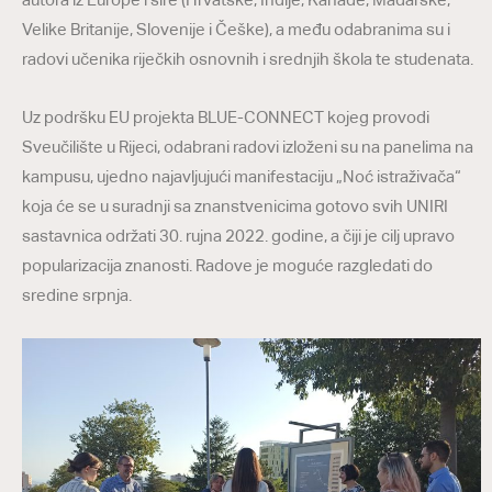
Velike Britanije, Slovenije i Češke), a među odabranima su i
radovi učenika riječkih osnovnih i srednjih škola te studenata.
Uz podršku EU projekta BLUE-CONNECT kojeg provodi
Sveučilište u Rijeci, odabrani radovi izloženi su na panelima na
kampusu, ujedno najavljujući manifestaciju „Noć istraživača“
koja će se u suradnji sa znanstvenicima gotovo svih UNIRI
sastavnica održati 30. rujna 2022. godine, a čiji je cilj upravo
popularizacija znanosti. Radove je moguće razgledati do
sredine srpnja.